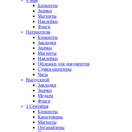
9 Мая
Блокноты
Значки
Магниты
Наклейки
Флаги
Патриотизм
Блокноты
Закладки
Значки
Магниты
Наклейки
Обложки для документов
Сумки-шопперы
Часы
Выпускной
Закладки
Значки
Медали
Флаги
1 Сентября
Блокноты
Канцтовары
Магниты
Органайзеры