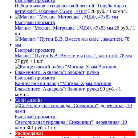
Быстрый просмотр
Набор значков с георгиевской лентой "Голубь мира с
веточкой", закатные, 56 мм, 10 шт
320 руб.
/ 1 компл.
Быстрый просмотр
Магнит "Москва. Матрешка", МДФ, 47х83 мм
26 руб.
/ 1
шт
Быстрый просмотр
Магнит "Путин В.В. Вместе мы сила", закатной, 78 мм
27 руб.
/ 1 шт
Быстрый просмотр
Канцелярский набор "Москва. Храм Василия
Блаженного. Акварель": блокнот, ручка
90 руб.
/ 1
компл.
Свой дизайн
Быстрый просмотр
Светодиодная гирлянда "Снежинки", деревянная, 10
ламп
301 руб.
/ 1 шт
Распродажа!