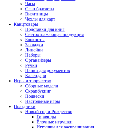
Часы
Слэп браслеты
Визитницы
Чехлы для карт
Канцтовары
Подставки для книг
Светоотражающая продукция
Блокноты
Закладки
Линейки
Наборы
Органайзеры
Ручки
Папки для документов
Календари
Игры и творчество
Сборные модели
Скрапбукинг
Подвески
Настольные игры
Праздники
Новый год и Рождество
Гирлянды
Ёлочные игрушки
Игрушки для раскрашивания