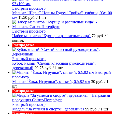
Быстрый просмотр
Магнит "Шар. С Новым Годом! Тройка", гибкий, 93х100
мм
11.50 руб.
/ 1 шт
Быстрый просмотр
Набор магнитов "Курица и расписные яйца"
72 руб.
/ 1
компл.
Распродажа!
Быстрый просмотр
Кубок малый "Самый классный руководитель",
деревянный
29.75 руб.
/ 1 шт
Быстрый
просмотр
Магнит "Ёлка. Игрушки", мягкий, 62х82 мм
30 руб.
/ 1
шт
Распродажа!
Быстрый просмотр
Медаль "За успехи в спорте", деревянная
99 руб.
/ 1 шт
Распродажа!