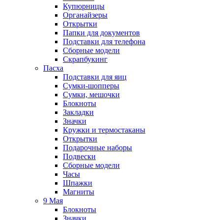
Купюрницы
Органайзеры
Открытки
Папки для документов
Подставки для телефона
Сборные модели
Скрапбукинг
Пасха
Подставки для яиц
Сумки-шопперы
Сумки, мешочки
Блокноты
Закладки
Значки
Кружки и термостаканы
Открытки
Подарочные наборы
Подвески
Сборные модели
Часы
Шпажки
Магниты
9 Мая
Блокноты
Значки