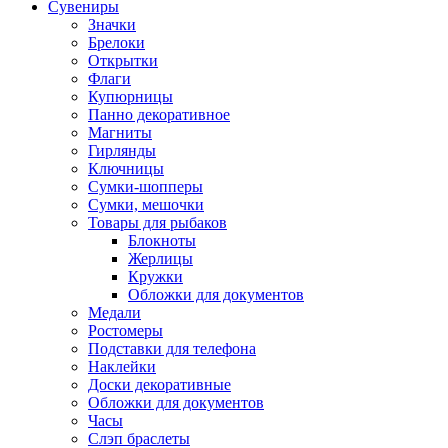
Сувениры
Значки
Брелоки
Открытки
Флаги
Купюрницы
Панно декоративное
Магниты
Гирлянды
Ключницы
Сумки-шопперы
Сумки, мешочки
Товары для рыбаков
Блокноты
Жерлицы
Кружки
Обложки для документов
Медали
Ростомеры
Подставки для телефона
Наклейки
Доски декоративные
Обложки для документов
Часы
Слэп браслеты