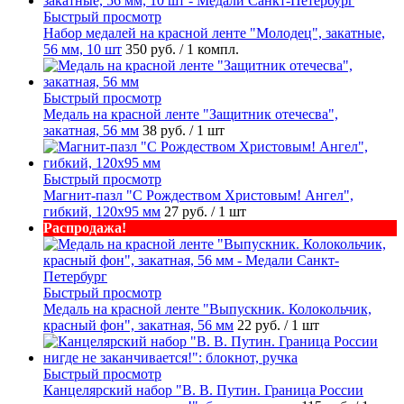
Быстрый просмотр
Набор медалей на красной ленте "Молодец", закатные,
56 мм, 10 шт
350 руб.
/ 1 компл.
Быстрый просмотр
Медаль на красной ленте "Защитник отечесва",
закатная, 56 мм
38 руб.
/ 1 шт
Быстрый просмотр
Магнит-пазл "С Рождеством Христовым! Ангел",
гибкий, 120х95 мм
27 руб.
/ 1 шт
Распродажа!
Быстрый просмотр
Медаль на красной ленте "Выпускник. Колокольчик,
красный фон", закатная, 56 мм
22 руб.
/ 1 шт
Быстрый просмотр
Канцелярский набор "В. В. Путин. Граница России