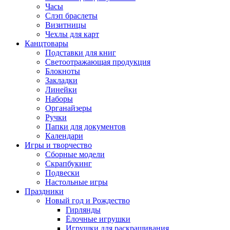
Часы
Слэп браслеты
Визитницы
Чехлы для карт
Канцтовары
Подставки для книг
Светоотражающая продукция
Блокноты
Закладки
Линейки
Наборы
Органайзеры
Ручки
Папки для документов
Календари
Игры и творчество
Сборные модели
Скрапбукинг
Подвески
Настольные игры
Праздники
Новый год и Рождество
Гирлянды
Ёлочные игрушки
Игрушки для раскрашивания