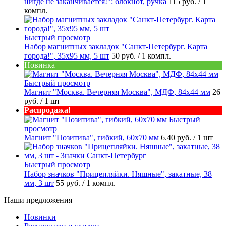
нигде не заканчивается!": блокнот, ручка
115 руб.
/ 1
компл.
Быстрый просмотр
Набор магнитных закладок "Санкт-Петербург. Карта
города!", 35х95 мм, 5 шт
50 руб.
/ 1 компл.
Новинка
Быстрый просмотр
Магнит "Москва. Вечерняя Москва", МДФ, 84х44 мм
26
руб.
/ 1 шт
Распродажа!
Быстрый
просмотр
Магнит "Позитива", гибкий, 60х70 мм
6.40 руб.
/ 1 шт
Быстрый просмотр
Набор значков "Прицепляйки. Няшные", закатные, 38
мм, 3 шт
55 руб.
/ 1 компл.
Наши предложения
Новинки