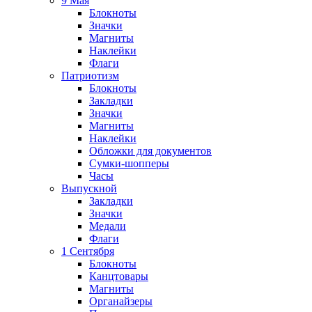
9 Мая
Блокноты
Значки
Магниты
Наклейки
Флаги
Патриотизм
Блокноты
Закладки
Значки
Магниты
Наклейки
Обложки для документов
Сумки-шопперы
Часы
Выпускной
Закладки
Значки
Медали
Флаги
1 Сентября
Блокноты
Канцтовары
Магниты
Органайзеры