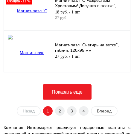
Магнит-пазл "С Рождеством
Скидка -33 %
Христовым! Девушка в платке",
гибкий, 120х95 мм
18 руб.
/ 1 шт
27 руб.
Магнит-пазл "Снегирь на ветке",
гибкий, 120х95 мм
27 руб.
/ 1 шт
Показать еще
Назад
1
2
3
4
Вперед
Компания Интермаркет реализует подарочные магниты с
новогодней и рождественской тематикой оптом с доставкой по