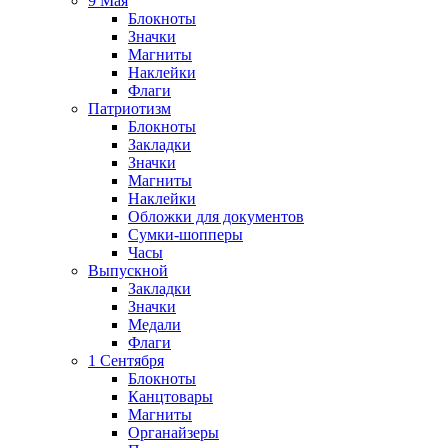
9 Мая
Блокноты
Значки
Магниты
Наклейки
Флаги
Патриотизм
Блокноты
Закладки
Значки
Магниты
Наклейки
Обложки для документов
Сумки-шопперы
Часы
Выпускной
Закладки
Значки
Медали
Флаги
1 Сентября
Блокноты
Канцтовары
Магниты
Органайзеры