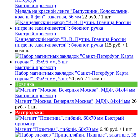
Быстрый просмотр
Медаль на красной ленте "Выпускник. Колокольчик,
красный фон", закатная, 56 мм
22 руб.
/ 1 шт
Быстрый просмотр
Канцелярский набор "В. В. Путин. Граница России
нигде не заканчивается!": блокнот, ручка
115 руб.
/ 1
компл.
Быстрый просмотр
Набор магнитных закладок "Санкт-Петербург. Карта
города!", 35х95 мм, 5 шт
50 руб.
/ 1 компл.
Новинка
Быстрый просмотр
Магнит "Москва. Вечерняя Москва", МДФ, 84х44 мм
26
руб.
/ 1 шт
Распродажа!
Быстрый
просмотр
Магнит "Позитива", гибкий, 60х70 мм
6.40 руб.
/ 1 шт