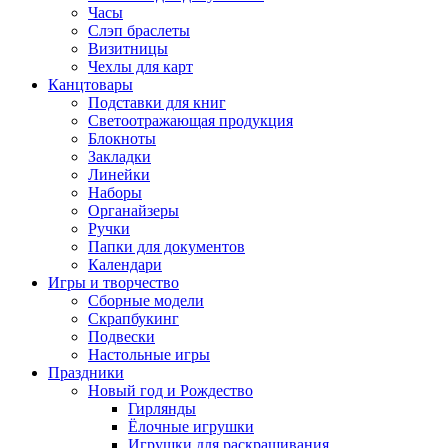
Часы
Слэп браслеты
Визитницы
Чехлы для карт
Канцтовары
Подставки для книг
Светоотражающая продукция
Блокноты
Закладки
Линейки
Наборы
Органайзеры
Ручки
Папки для документов
Календари
Игры и творчество
Сборные модели
Скрапбукинг
Подвески
Настольные игры
Праздники
Новый год и Рождество
Гирлянды
Ёлочные игрушки
Игрушки для раскрашивания