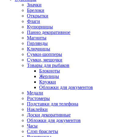
Значки
Брелоки
Открытки
Флаги
Купюрницы
Панно декоративное
Магниты
Гирлянды
Ключницы
Сумки-шопперы
Сумки, мешочки
Товары для рыбаков
Блокноты
Жерлицы
Кружки
Обложки для документов
Медали
Ростомеры
Подставки для телефона
Наклейки
Доски декоративные
Обложки для документов
Часы
Слэп браслеты
Визитницы