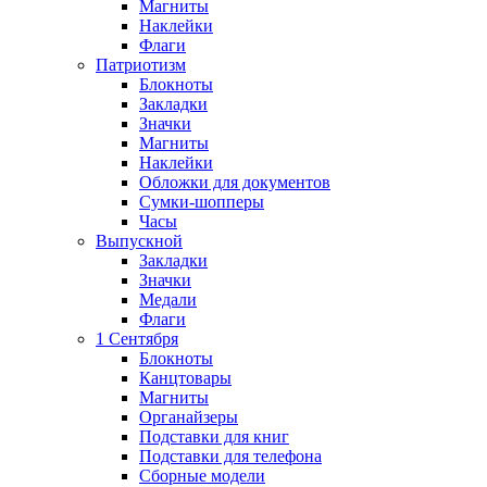
Магниты
Наклейки
Флаги
Патриотизм
Блокноты
Закладки
Значки
Магниты
Наклейки
Обложки для документов
Сумки-шопперы
Часы
Выпускной
Закладки
Значки
Медали
Флаги
1 Сентября
Блокноты
Канцтовары
Магниты
Органайзеры
Подставки для книг
Подставки для телефона
Сборные модели